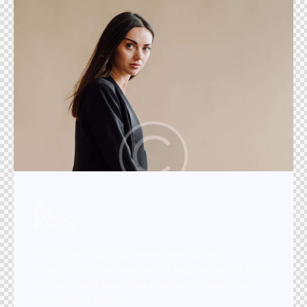
Dicta sunt explicabo. Nemo enim ipsam
voluptatem quia voluptas sit aspernatur aut odit
aut fugit, sed quia. Quia voluptas sit aspernatur
aut odit aut fugit.