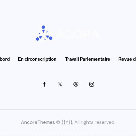
 bord
En circonscription
Travail Parlementaire
Revue d
AncoraThemes
© {{Y}}. All rights reserved.