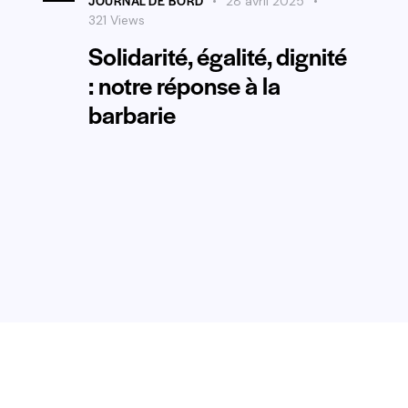
JOURNAL DE BORD
28 avril 2025
321
Views
Solidarité, égalité, dignité
: notre réponse à la
barbarie