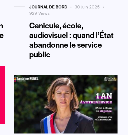
JOURNAL DE BORD
30 juin 2025
929
Views
n
Canicule, école,
ce
audiovisuel : quand l’État
abandonne le service
public