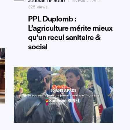
JOURNAL DE BORD
26 mai 2025
325
Views
PPL Duplomb :
L’agriculture mérite mieux
qu’un recul sanitaire &
social