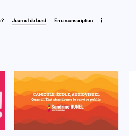
e?
Journal de bord
En circonscription
de bord
En circonscription