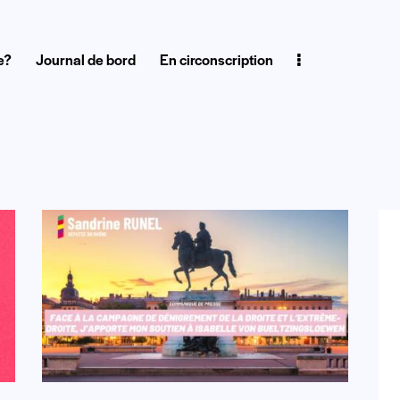
e?
Journal de bord
En circonscription
de bord
En circonscription