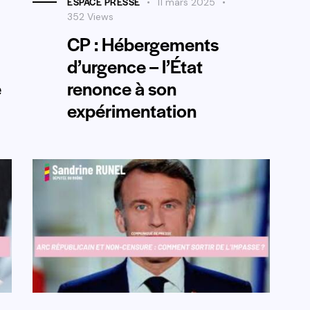
ESPACE PRESSE
11 mars 2025
352
Views
CP : Hébergements
d’urgence – l’État
e
renonce à son
expérimentation