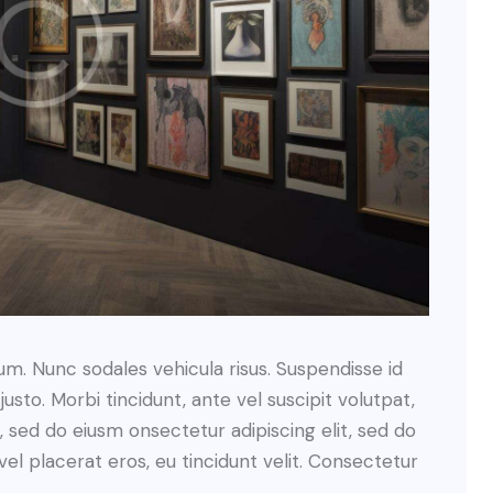
lum. Nunc sodales vehicula risus. Suspendisse id
justo. Morbi tincidunt, ante vel suscipit volutpat,
, sed do eiusm onsectetur adipiscing elit, sed do
el placerat eros, eu tincidunt velit. Consectetur