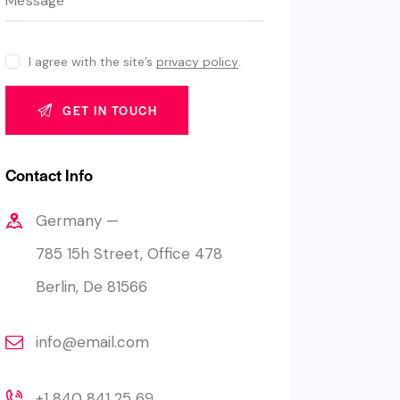
I agree with the site’s
privacy policy
.
Contact Info
Germany —
785 15h Street, Office 478
Berlin, De 81566
info@email.com
+1 840 841 25 69