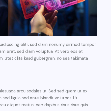
sadipscing elitr, sed diam nonumy eirmod tempor
yam erat, sed diam voluptua. At vero eos et
. Stet clita kasd gubergren, no sea takimata
alesuada arcu sodales ut. Sed sed quam ut ex
ed ligula sed ante blandit volutpat. Ut
rcu aliquet metus, nec dapibus risus risus quis