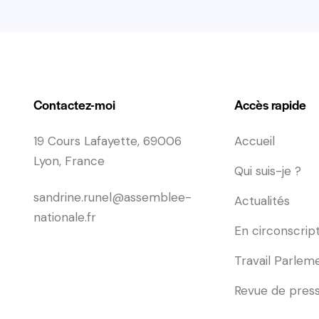
Contactez-moi
Accès rapide
19 Cours Lafayette, 69006
Accueil
Lyon, France
Qui suis-je ?
sandrine.runel@assemblee-
Actualités
nationale.fr
En circonscrip
Travail Parlem
Revue de pres