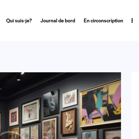
Qui suis-je?
Journal de bord
En circonscription