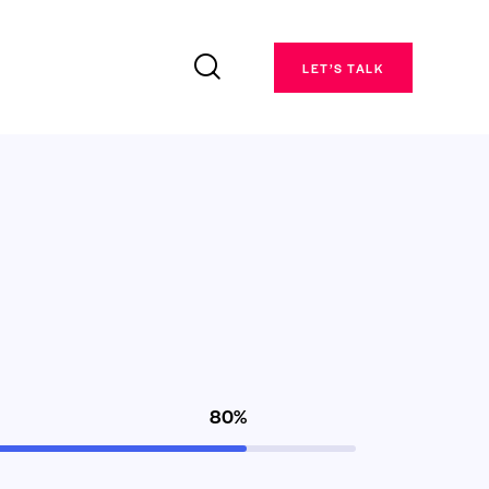
LET’S TALK
80%