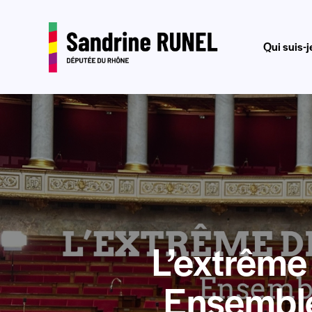
Qui suis-j
Qui suis-je?
Journal 
L’extrême 
Ensemble