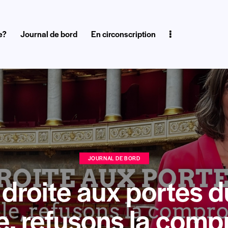
e?
Journal de bord
En circonscription
de bord
En circonscription
JOURNAL DE BORD
droite aux portes d
, refusons la comp