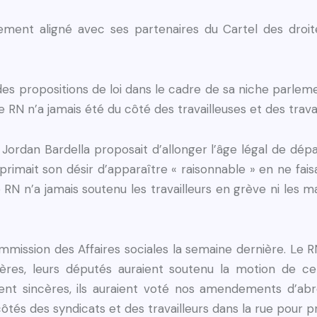
ment aligné avec ses partenaires du Cartel des droit
des propositions de loi dans le cadre de sa niche parlem
e RN n’a jamais été du côté des travailleuses et des travai
 Jordan Bardella proposait d’allonger l’âge légal de dépa
primait son désir d’apparaître « raisonnable » en ne faisa
N n’a jamais soutenu les travailleurs en grève ni les 
ommission des Affaires sociales la semaine dernière. Le R
incères, leurs députés auraient soutenu la motion de 
ent sincères, ils auraient voté nos amendements d’abr
 côtés des syndicats et des travailleurs dans la rue pour 