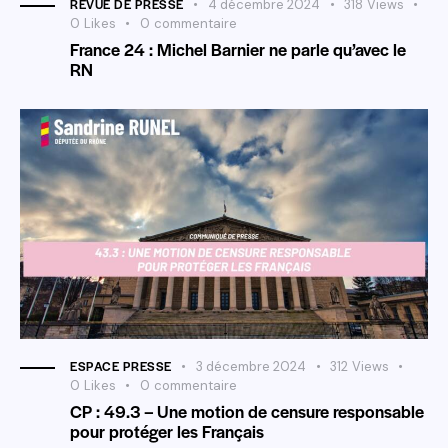
REVUE DE PRESSE
4 décembre 2024
318
Views
0
Likes
0
commentaire
France 24 : Michel Barnier ne parle qu’avec le
RN
ESPACE PRESSE
3 décembre 2024
312
Views
0
Likes
0
commentaire
CP : 49.3 – Une motion de censure responsable
pour protéger les Français