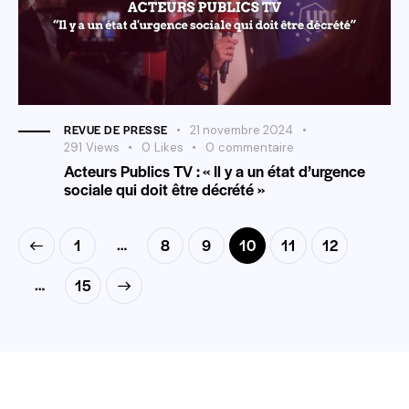
REVUE DE PRESSE
21 novembre 2024
291
Views
0
Likes
0
commentaire
Acteurs Publics TV : « Il y a un état d’urgence
sociale qui doit être décrété »
…
1
8
9
10
11
12
…
>
15