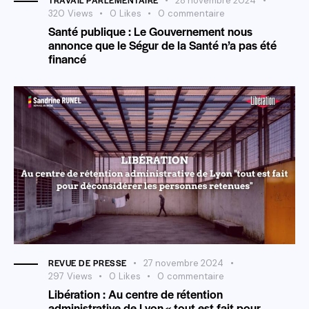
28 novembre 2024
320
Views
0
Likes
0
commentaire
Santé publique : Le Gouvernement nous
annonce que le Ségur de la Santé n’a pas été
financé
REVUE DE PRESSE
27 novembre 2024
297
Views
0
Likes
0
commentaire
Libération : Au centre de rétention
administrative de Lyon « tout est fait pour